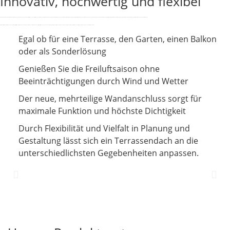
Innovativ, hochwertig und flexibel
Ob Frühjahr, Sommer oder Herbst – mit einem Terrassendach von ERHARDT genießen Sie die Freiluftsaison ohne Beeinträchtigungen durch Wind und Wetter. Die Kombination aus perfektem Schutz vor Wind und Regen, höchstem Komfort und fast uneingeschränkter Gestaltungsfreiheit machen eine Terrassenüberdachung von ERHARDT zur idealen Erweiterung Ihres Wohnbereiches. Als langjähriger Hersteller von Terrassendächern garantieren wir Ihnen durch unsere Erfahrung höchste Qualität und Technik auf höchstem Niveau.
Durch Flexibilität und Vielfalt in Planung und Gestaltung lässt sich ein Terrassendach von ERHARDT an alle Arten von Architektur und die unterschiedlichsten Gegebenheiten anpassen. Egal ob für eine Terrasse, den Garten, einen Balkon oder als Sonderlösung, Sie selbst können entscheiden, welche Funktionen und Schutz Sie benötigen.
Egal ob für eine Terrasse, den Garten, einen Balkon
oder als Sonderlösung
Genießen Sie die Freiluftsaison ohne
Beeinträchtigungen durch Wind und Wetter
Der neue, mehrteilige Wandanschluss sorgt für
maximale Funktion und höchste Dichtigkeit
Durch Flexibilität und Vielfalt in Planung und
Gestaltung lässt sich ein Terrassendach an die
unterschiedlichsten Gegebenheiten anpassen.